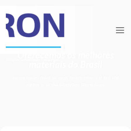
Oferecemos os melhores
"Soluções confiáveis para o seu processo"
materiais do Brasil
Lorem ipsum dolor sit amet consectetur. Est sed sed
auctor in sit dui bibendum libero diam.