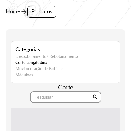
Home
Produtos
Categorias
Desbobinamento/ Rebobinamento
Corte Longitudinal
Movimentação de Bobinas
Máquinas
Corte
Search Button
Search
for: