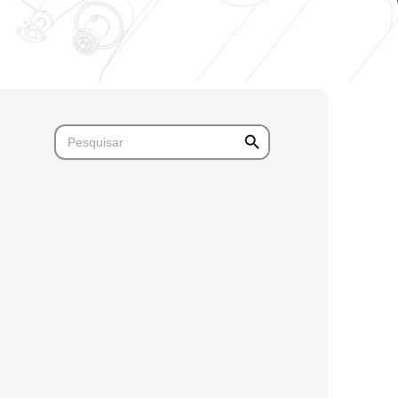
Search Button
Search
for: